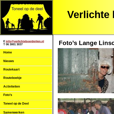
Verlichte
Foto’s Lange Lins
E
info@verlichteboerderijen.nl
T 06 3001 3037
Home
Nieuws
Routekaart
Routeboekje
Activiteiten
Foto’s
Toneel op de Deel
Samenwerken